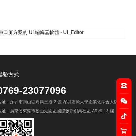
口屏方案的 UI 編輯器軟體 - UI_Editor
聯繫方式
0769-23077096
地址：深圳市南山區粵興三道 2 號 深圳虛擬大學產業化綜合大樓 A603
地址：廣東省東莞市松山湖園區國際創新創業社區 A5 棟 13 樓