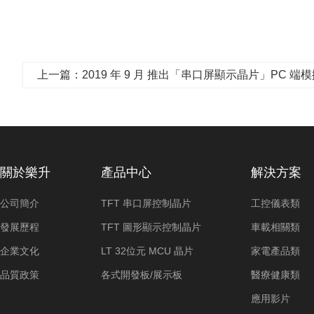
上一篇：2019 年 9 月 推出「串口屏顯示晶片」PC 端模擬軟體 -
關於樂升
產品中心
解決方案
公司簡介
TFT 串口屏控制晶片
工控儀表類
發展歷程
TFT 圖形顯示控制晶片
車載相關類
企業文化
LT 32位元 MCU 晶片
家電產品類
品質政策
各式開發板/展示板
醫療健康類
應用影片