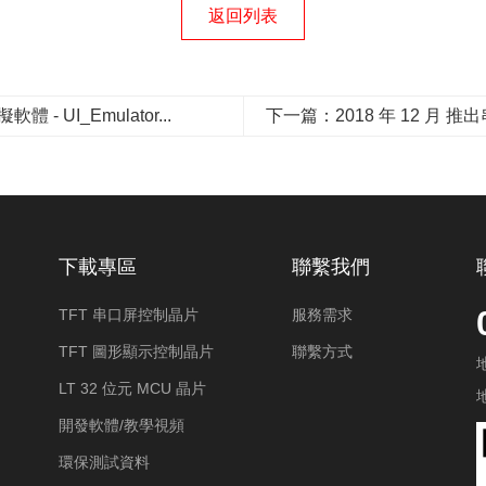
返回列表
 UI_Emulator...
下一篇：2018 年 12 月 推出串
下載專區
聯繫我們
TFT 串口屏控制晶片
服務需求
TFT 圖形顯示控制晶片
聯繫方式
LT 32 位元 MCU 晶片
開發軟體/教學視頻
環保測試資料