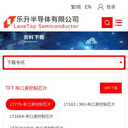
繁/简
EN
登录
下载专区
TFT 串口屏控制芯片
资料下载
LT779-串口屏控制芯片
LT163 / 363-串口屏控制芯片
LT165A-串口屏控制芯片