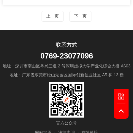
显示控制芯片 LT7683 系列采用工规设计，藉由内部硬
上一页
下一页
件图形加速引擎（BTE）与 2D 加速器，提供的显示效
能满足此类摩托车彩屏显示需求。
联系方式
0769-23077096
地址：深圳市南山区粤兴三道 2 号深圳虚拟大学产业化综合大楼 A603
地址：广东省东莞市松山湖园区国际创新创业社区 A5 栋 13 楼
官方公众号
网站地图
法律声明
友情链接