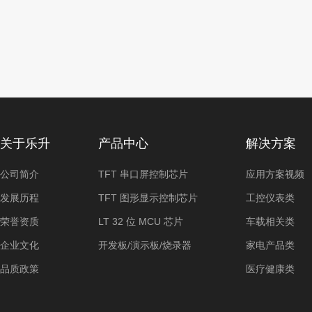
关于乐升
产品中心
解决方案
公司简介
TFT 串口屏控制芯片
应用方案视频
发展历程
TFT 图形显示控制芯片
工控仪表类
荣誉资质
LT 32 位 MCU 芯片
车载相关类
企业文化
开发板/演示板/烧录器
家电产品类
品质政策
医疗健康类