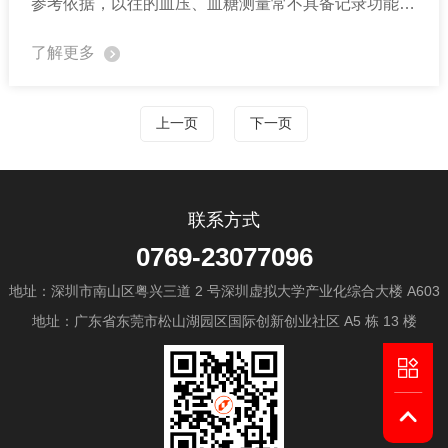
参考依据，以往的血压、血糖测量常不具备记录功能，
为了达到更智能化的使用及让使用者进行良好的互动模
了解更多
式来操作，可以透过 TFT LCD 屏展现丰富的 UI 效果
及记录量测曲线，因此许多健康类的产品如按摩椅、泡
上一页
下一页
脚机、按摩器、制氧机、家用呼吸器、小型医检仪器等
等陆续推出带 LCD 彩屏的接口，让产品操作更加便
利。
联系方式
0769-23077096
地址：深圳市南山区粤兴三道 2 号深圳虚拟大学产业化综合大楼 A603
地址：广东省东莞市松山湖园区国际创新创业社区 A5 栋 13 楼